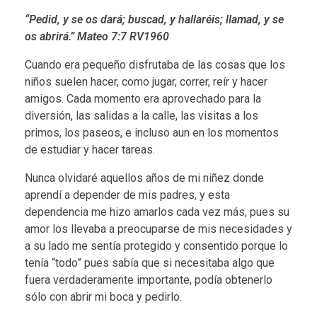
o
“Pedid, y se os dará; buscad, y hallaréis; llamad, y se
os abrirá.” Mateo 7:7 RV1960
r
Cuando era pequeño disfrutaba de las cosas que los
a
niños suelen hacer, como jugar, correr, reír y hacer
amigos. Cada momento era aprovechado para la
c
diversión, las salidas a la calle, las visitas a los
primos, los paseos, e incluso aun en los momentos
i
de estudiar y hacer tareas.
ó
Nunca olvidaré aquellos años de mi niñez donde
aprendí a depender de mis padres, y esta
n
dependencia me hizo amarlos cada vez más, pues su
y
amor los llevaba a preocuparse de mis necesidades y
a su lado me sentía protegido y consentido porque lo
l
tenía “todo” pues sabía que si necesitaba algo que
fuera verdaderamente importante, podía obtenerlo
a
sólo con abrir mi boca y pedirlo.