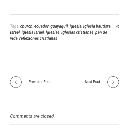
Tags:
church
,
ecuador
,
guayaquil
,
iglesia
,
iglesia bautista
israel
,
iglesia israel
,
iglesias
,
iglesias cristianas
,
pan de
vida
,
reflexiones cristianas
Previous Post
Next Post
Comments are closed.