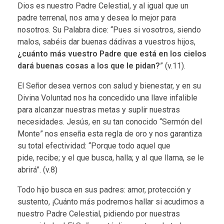
r
Dios es nuestro Padre Celestial, y al igual que un
padre terrenal, nos ama y desea lo mejor para
e
nosotros. Su Palabra dice: “Pues si vosotros, siendo
g
malos, sabéis dar buenas dádivas a vuestros hijos,
¿cuánto más vuestro Padre que está en los cielos
l
dará buenas cosas a los que le pidan?
” (v.11).
a
El Señor desea vernos con salud y bienestar, y en su
Divina Voluntad nos ha concedido una llave infalible
d
para alcanzar nuestras metas y suplir nuestras
necesidades. Jesús, en su tan conocido “Sermón del
e
Monte” nos enseña esta regla de oro y nos garantiza
o
su total efectividad: “Porque todo aquel que
pide, recibe; y el que busca, halla; y al que llama, se le
r
abrirá”. (v.8)
o
Todo hijo busca en sus padres: amor, protección y
sustento, ¡Cuánto más podremos hallar si acudimos a
nuestro Padre Celestial, pidiendo por nuestras