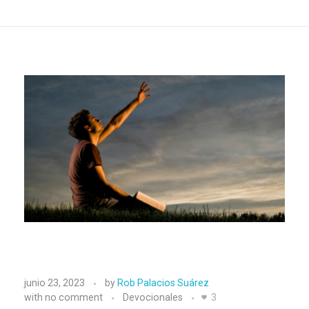
L
junio 23, 2023
by
Rob Palacios Suárez
a
with
no comment
Devocionales
3