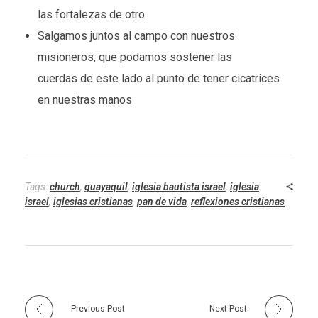
las fortalezas de otro.
Salgamos juntos al campo con nuestros
misioneros, que podamos sostener las
cuerdas de este lado al punto de tener cicatrices
en nuestras manos
Tags:
church
,
guayaquil
,
iglesia bautista israel
,
iglesia
israel
,
iglesias cristianas
,
pan de vida
,
reflexiones cristianas
Previous Post
Next Post