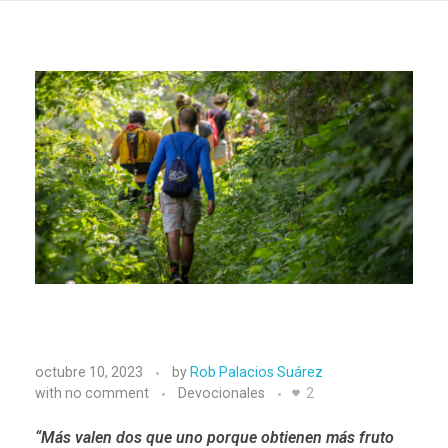
C
octubre 10, 2023
by
Rob Palacios Suárez
a
with
no comment
Devocionales
2
m
“Más valen dos que uno porque obtienen más fruto