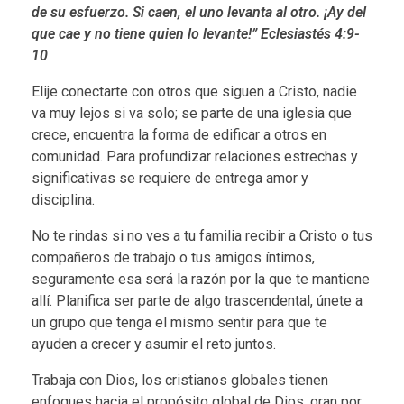
de su esfuerzo. Si caen, el uno levanta al otro. ¡Ay del
i
que cae y no tiene quien lo levante!” Eclesiastés 4:9-
10
n
Elije conectarte con otros que siguen a Cristo, nadie
a
va muy lejos si va solo; se parte de una iglesia que
crece, encuentra la forma de edificar a otros en
c
comunidad. Para profundizar relaciones estrechas y
o
significativas se requiere de entrega amor y
disciplina.
n
No te rindas si no ves a tu familia recibir a Cristo o tus
o
compañeros de trabajo o tus amigos íntimos,
seguramente esa será la razón por la que te mantiene
t
allí. Planifica ser parte de algo trascendental, únete a
un grupo que tenga el mismo sentir para que te
r
ayuden a crecer y asumir el reto juntos.
o
Trabaja con Dios, los cristianos globales tienen
enfoques hacia el propósito global de Dios, oran por