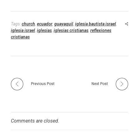
Tags:
church
,
ecuador
,
guayaquil
,
iglesia bautista israel
,
iglesia israel
,
iglesias
,
iglesias cristianas
,
reflexiones
cristianas
Previous Post
Next Post
Comments are closed.