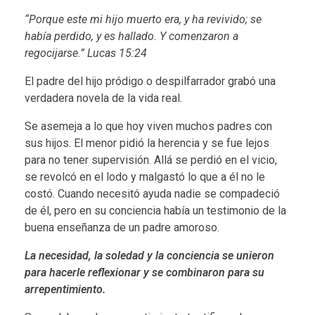
g
“Porque este mi hijo muerto era, y ha revivido; se
había perdido, y es hallado. Y comenzaron a
a
regocijarse.” Lucas 15:24
m
El padre del hijo pródigo o despilfarrador grabó una
verdadera novela de la vida real.
o
Se asemeja a lo que hoy viven muchos padres con
s
sus hijos. El menor pidió la herencia y se fue lejos
para no tener supervisión. Allá se perdió en el vicio,
u
se revolcó en el lodo y malgastó lo que a él no le
costó. Cuando necesitó ayuda nadie se compadeció
n
de él, pero en su conciencia había un testimonio de la
a
buena enseñanza de un padre amoroso.
f
La necesidad, la soledad y la conciencia se unieron
para hacerle reflexionar y se combinaron para su
i
arrepentimiento.