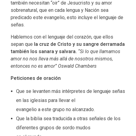
l
también necesitan “oir” de Jesucristo y su amor
sobrenatural, que en cada lengua y Nación sea
c
predicado este evangelio, esto incluye el lenguaje de
señas.
a
Hablemos con el lenguaje del corazón, que ellos
n
sepan que
la cruz de Cristo y su sangre derramada
también los sanara y salvara.
“Si lo que llamamos
z
amor no nos lleva más allá de nosotros mismos,
a
entonces no es amor” Oswald Chambers
Peticiones de oración
d
Que se levanten más intérpretes de lenguaje señas
o
en las iglesias para llevar el
s
evangelio a este grupo no alcanzado.
Que la biblia sea traducida a otras señales de los
diferentes grupos de sordo mudos