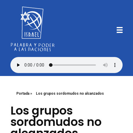
Iglesia Bautista Israel
Palabra y Poder a las Naciones
Portada
»
Los grupos sordomudos no alcanzados
Los grupos
sordomudos no