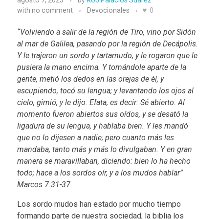
agosto 7, 2023
by
Rob Palacios Suárez
o
with
no comment
Devocionales
0
s
“Volviendo a salir de la región de Tiro, vino por Sidón
al mar de Galilea, pasando por la región de Decápolis.
g
Y le trajeron un sordo y tartamudo, y le rogaron que le
pusiera la mano encima. Y tomándole aparte de la
r
gente, metió los dedos en las orejas de él, y
escupiendo, tocó su lengua; y levantando los ojos al
u
cielo, gimió, y le dijo: Efata, es decir: Sé abierto. Al
p
momento fueron abiertos sus oídos, y se desató la
ligadura de su lengua, y hablaba bien. Y les mandó
o
que no lo dijesen a nadie; pero cuanto más les
mandaba, tanto más y más lo divulgaban. Y en gran
s
manera se maravillaban, diciendo: bien lo ha hecho
todo; hace a los sordos oír, y a los mudos hablar”
s
Marcos 7:31-37
o
Los sordo mudos han estado por mucho tiempo
formando parte de nuestra sociedad, la biblia los