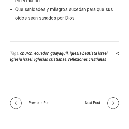
en el mundo.
Que sanidades y milagros sucedan para que sus
oídos sean sanados por Dios
Tags:
church
,
ecuador
,
guayaquil
,
iglesia bautista israel
,
iglesia israel
,
iglesias cristianas
,
reflexiones cristianas
Previous Post
Next Post