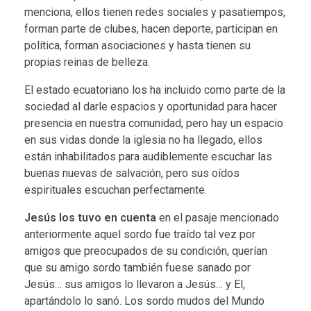
r
menciona, ellos tienen redes sociales y pasatiempos,
d
forman parte de clubes, hacen deporte, participan en
política, forman asociaciones y hasta tienen su
o
propias reinas de belleza.
m
El estado ecuatoriano los ha incluido como parte de la
sociedad al darle espacios y oportunidad para hacer
u
presencia en nuestra comunidad, pero hay un espacio
en sus vidas donde la iglesia no ha llegado, ellos
d
están inhabilitados para audiblemente escuchar las
o
buenas nuevas de salvación, pero sus oídos
espirituales escuchan perfectamente.
s
Jesús los tuvo en cuenta
en el pasaje mencionado
n
anteriormente aquel sordo fue traído tal vez por
amigos que preocupados de su condición, querían
o
que su amigo sordo también fuese sanado por
Jesús… sus amigos lo llevaron a Jesús… y El,
a
apartándolo lo sanó. Los sordo mudos del Mundo